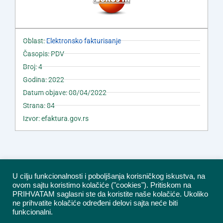
Oblast:
Elektronsko fakturisanje
Časopis: PDV
Broj: 4
Godina: 2022
Datum objave: 08/04/2022
Strana: 84
Izvor: efaktura.gov.rs
U cilju funkcionalnosti i poboljšanja korisničkog iskustva, na
ovom sajtu koristimo kolačiće ("cookies"). Pritiskom na
PRIHVATAM saglasni ste da koristite naše kolačiće. Ukoliko
ne prihvatite kolačiće određeni delovi sajta neće biti
funkcionalni.