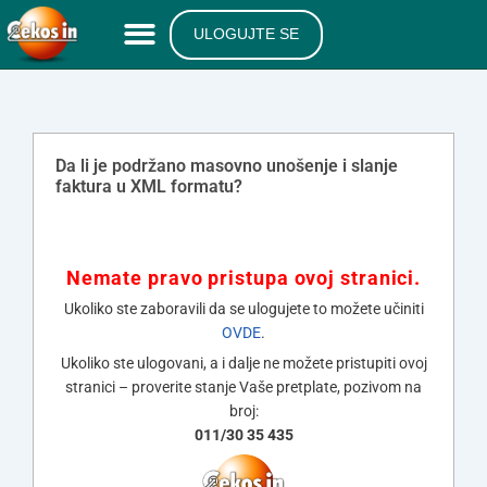
ULOGUJTE SE
Da li je podržano masovno unošenje i slanje
faktura u XML formatu?
Nemate pravo pristupa ovoj stranici.
Ukoliko ste zaboravili da se ulogujete to možete učiniti
OVDE
.
Ukoliko ste ulogovani, a i dalje ne možete pristupiti ovoj
stranici – proverite stanje Vaše pretplate, pozivom na
broj:
011/30 35 435