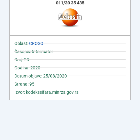
011/30 35 435
Oblast:
CROSO
Časopis: Informator
Broj: 20
Godina: 2020
Datum objave: 25/08/2020
Strana: 95
Izvor: kodekssifara.minrzs.gov.rs