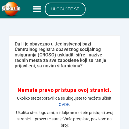
ULOGUJTE SE
Da li je obavezno u Jedinstvenoj bazi
Centralnog registra obaveznog socijalnog
osiguranja (CROSO) uskladiti šifre i nazive
radnih mesta za sve zaposlene koji su ranije
prijavljeni, sa novim šifarnicima?
Nemate pravo pristupa ovoj stranici.
Ukoliko ste zaboravili da se ulogujete to možete učiniti
OVDE
.
Ukoliko ste ulogovani, a i dalje ne možete pristupiti ovoj
stranici – proverite stanje Vaše pretplate, pozivom na
broj: