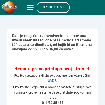
ULOGUJTE SE
Da li je moguće u zdravstvenim ustanovama
uvesti smenski rad, gde bi se radilo u tri smene
(24 sata u kontinuitetu), od kojih bi se III smena
obavljala od 22,00 do 06,00 časova?
Nemate pravo pristupa ovoj stranici.
Ukoliko ste zaboravili da se ulogujete to možete učiniti
OVDE
.
Ukoliko ste ulogovani, a i dalje ne možete pristupiti ovoj
stranici – proverite stanje Vaše pretplate, pozivom na
broj:
011/30 35 435