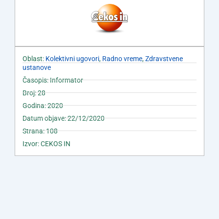
Oblast:
Kolektivni ugovori
,
Radno vreme
,
Zdravstvene
ustanove
Časopis: Informator
Broj: 28
Godina: 2020
Datum objave: 22/12/2020
Strana: 108
Izvor: CEKOS IN