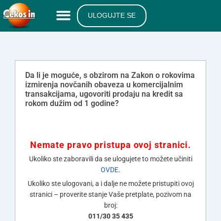
ULOGUJTE SE
Da li je moguće, s obzirom na Zakon o rokovima
izmirenja novčanih obaveza u komercijalnim
transakcijama, ugovoriti prodaju na kredit sa
rokom dužim od 1 godine?
Nemate pravo pristupa ovoj stranici.
Ukoliko ste zaboravili da se ulogujete to možete učiniti
OVDE
.
Ukoliko ste ulogovani, a i dalje ne možete pristupiti ovoj
stranici – proverite stanje Vaše pretplate, pozivom na
broj:
011/30 35 435