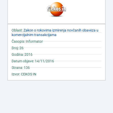
Oblast:
Zakon o rokovima izmirenja novčanih obaveza u
komercijalnim transakcijama
Časopis: Informator
Broj: 26
Godina: 2016
Datum objave: 14/11/2016
Strana: 136
Izvor: CEKOS IN