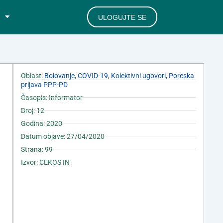
ULOGUJTE SE
Oblast:
Bolovanje
,
COVID-19
,
Kolektivni ugovori
,
Poreska
prijava PPP-PD
Časopis: Informator
Broj: 12
Godina: 2020
Datum objave: 27/04/2020
Strana: 99
Izvor: CEKOS IN