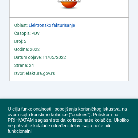
Oblast:
Elektronsko fakturisanje
Časopis: PDV
Broj: 5
Godina: 2022
Datum objave: 11/05/2022
Strana: 24
Izvor: efaktura.gov.rs
U cilju funkcionalnosti i poboljšanja korisničkog iskustva, na
ovom sajtu koristimo kolačiće ("cookies"). Pritiskom na
PRIHVATAM saglasni ste da koristite naše kolačiće. Ukoliko
ne prihvatite kolačiće određeni delovi sajta neće biti
funkcionalni.