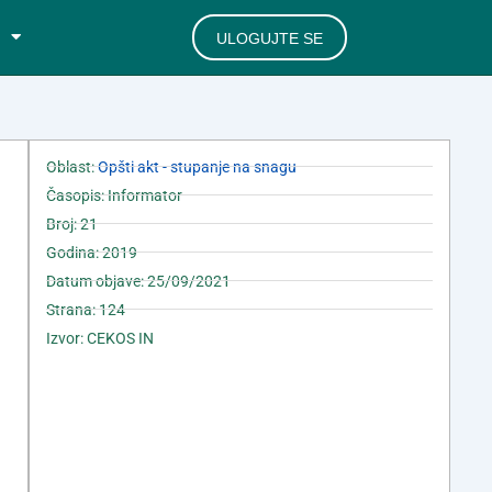
ULOGUJTE SE
Oblast:
Opšti akt - stupanje na snagu
Časopis: Informator
Broj: 21
Godina: 2019
Datum objave: 25/09/2021
Strana: 124
Izvor: CEKOS IN