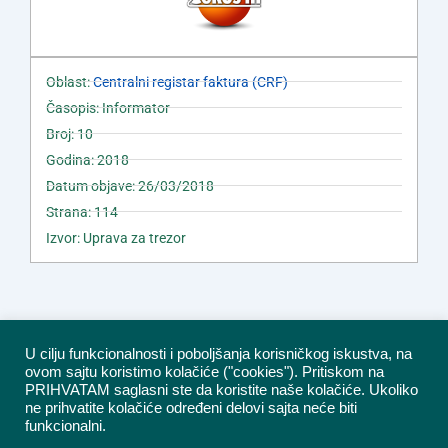
Oblast:
Centralni registar faktura (CRF)
Časopis: Informator
Broj: 10
Godina: 2018
Datum objave: 26/03/2018
Strana: 114
Izvor: Uprava za trezor
U cilju funkcionalnosti i poboljšanja korisničkog iskustva, na
ovom sajtu koristimo kolačiće ("cookies"). Pritiskom na
PRIHVATAM saglasni ste da koristite naše kolačiće. Ukoliko
ne prihvatite kolačiće određeni delovi sajta neće biti
funkcionalni.