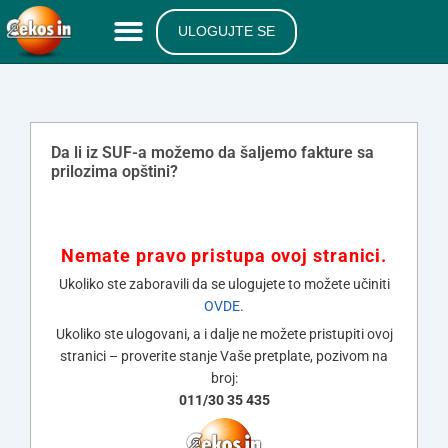
ULOGUJTE SE
Da li iz SUF-a možemo da šaljemo fakture sa
prilozima opštini?
Nemate pravo pristupa ovoj stranici.
Ukoliko ste zaboravili da se ulogujete to možete učiniti
OVDE
.
Ukoliko ste ulogovani, a i dalje ne možete pristupiti ovoj
stranici – proverite stanje Vaše pretplate, pozivom na
broj:
011/30 35 435