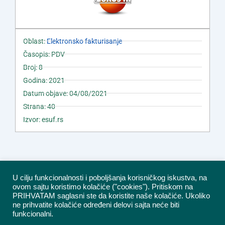
Oblast:
Elektronsko fakturisanje
Časopis: PDV
Broj: 8
Godina: 2021
Datum objave: 04/08/2021
Strana: 40
Izvor: esuf.rs
U cilju funkcionalnosti i poboljšanja korisničkog iskustva, na
ovom sajtu koristimo kolačiće ("cookies"). Pritiskom na
PRIHVATAM saglasni ste da koristite naše kolačiće. Ukoliko
ne prihvatite kolačiće određeni delovi sajta neće biti
funkcionalni.