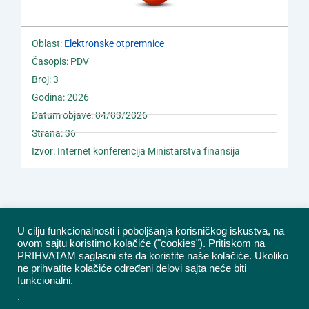
Oblast:
Elektronske otpremnice
Časopis: PDV
Broj: 3
Godina: 2026
Datum objave: 04/03/2026
Strana: 36
Izvor: Internet konferencija Ministarstva finansija
U cilju funkcionalnosti i poboljšanja korisničkog iskustva, na
ovom sajtu koristimo kolačiće ("cookies"). Pritiskom na
PRIHVATAM saglasni ste da koristite naše kolačiće. Ukoliko
ne prihvatite kolačiće određeni delovi sajta neće biti
funkcionalni.
.