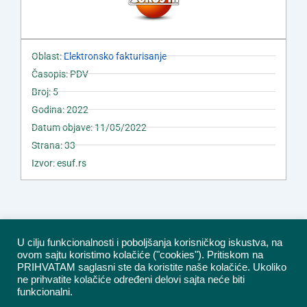
Oblast:
Elektronsko fakturisanje
Časopis: PDV
Broj: 5
Godina: 2022
Datum objave: 11/05/2022
Strana: 33
Izvor: esuf.rs
U cilju funkcionalnosti i poboljšanja korisničkog iskustva, na
ovom sajtu koristimo kolačiće ("cookies"). Pritiskom na
PRIHVATAM saglasni ste da koristite naše kolačiće. Ukoliko
ne prihvatite kolačiće određeni delovi sajta neće biti
funkcionalni.