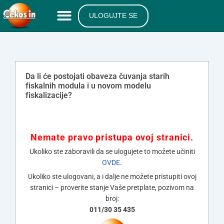
ULOGUJTE SE
Da li će postojati obaveza čuvanja starih
fiskalnih modula i u novom modelu
fiskalizacije?
Nemate pravo pristupa ovoj stranici.
Ukoliko ste zaboravili da se ulogujete to možete učiniti
OVDE
.
Ukoliko ste ulogovani, a i dalje ne možete pristupiti ovoj
stranici – proverite stanje Vaše pretplate, pozivom na
broj:
011/30 35 435