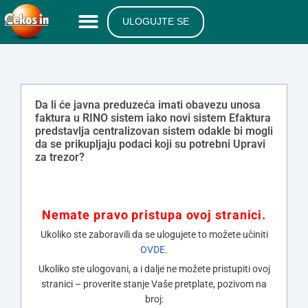
ULOGUJTE SE
Da li će javna preduzeća imati obavezu unosa
faktura u RINO sistem iako novi sistem Efaktura
predstavlja centralizovan sistem odakle bi mogli
da se prikupljaju podaci koji su potrebni Upravi
za trezor?
Nemate pravo pristupa ovoj stranici.
Ukoliko ste zaboravili da se ulogujete to možete učiniti
OVDE
.
Ukoliko ste ulogovani, a i dalje ne možete pristupiti ovoj
stranici – proverite stanje Vaše pretplate, pozivom na
broj: