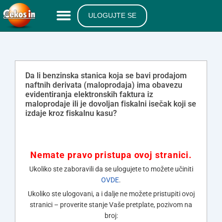
ULOGUJTE SE
Da li benzinska stanica koja se bavi prodajom
naftnih derivata (maloprodaja) ima obavezu
evidentiranja elektronskih faktura iz
maloprodaje ili je dovoljan fiskalni isečak koji se
izdaje kroz fiskalnu kasu?
Nemate pravo pristupa ovoj stranici.
Ukoliko ste zaboravili da se ulogujete to možete učiniti
OVDE
.
Ukoliko ste ulogovani, a i dalje ne možete pristupiti ovoj
stranici – proverite stanje Vaše pretplate, pozivom na
broj: