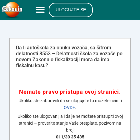
ULOGUJTE SE
Da li autoškola za obuku vozača, sa šifrom
delatnosti 8553 – Delatnosti škola za vozače po
novom Zakonu o fiskalizaciji mora da ima
fiskalnu kasu?
Nemate pravo pristupa ovoj stranici.
Ukoliko ste zaboravili da se ulogujete to možete učiniti
OVDE
.
Ukoliko ste ulogovani, a i dalje ne možete pristupiti ovoj
stranici – proverite stanje Vaše pretplate, pozivom na
broj:
011/30 35 435