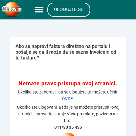
ULOGUJTE SE
Ako se napravi faktura direktno na portalu i
pošalje se da li može da se sazna invoiceId od
te fakture?
Nemate pravo pristupa ovoj stranici.
Ukoliko ste zaboravili da se ulogujete to možete učiniti
OVDE
.
Ukoliko ste ulogovani, a i dalje ne možete pristupiti ovoj
stranici – proverite stanje Vaše pretplate, pozivom na
broj:
011/30 35 435