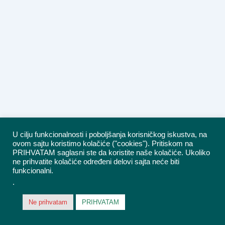
U cilju funkcionalnosti i poboljšanja korisničkog iskustva, na
ovom sajtu koristimo kolačiće ("cookies"). Pritiskom na
PRIHVATAM saglasni ste da koristite naše kolačiće. Ukoliko
ne prihvatite kolačiće određeni delovi sajta neće biti
funkcionalni.
.
Ne prihvatam
PRIHVATAM