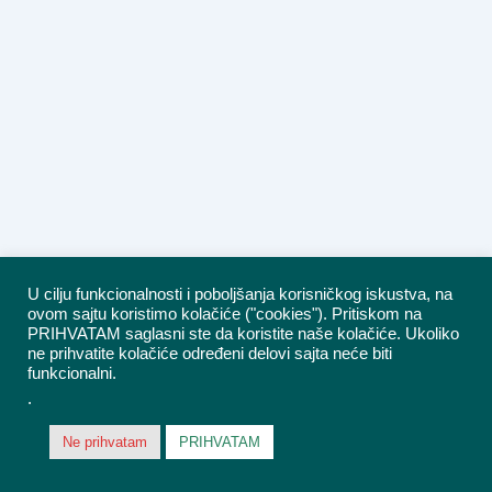
U cilju funkcionalnosti i poboljšanja korisničkog iskustva, na
ovom sajtu koristimo kolačiće ("cookies"). Pritiskom na
PRIHVATAM saglasni ste da koristite naše kolačiće. Ukoliko
ne prihvatite kolačiće određeni delovi sajta neće biti
funkcionalni.
.
Ne prihvatam
PRIHVATAM