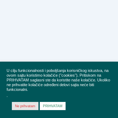
U cilju funkcionalnosti i poboljšanja korisničkog iskustva, na
ovom sajtu koristimo kolačiće ("cookies"). Pritiskom na
PRIHVATAM saglasni ste da koristite naše kolačiće. Ukoliko
ne prihvatite kolačiće određeni delovi sajta neće biti
funkcionalni.
.
Ne prihvatam
PRIHVATAM