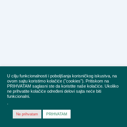
U cilju funkcionalnosti i poboljšanja korisničkog iskustva, na
ovom sajtu koristimo kolačiće ("cookies"). Pritiskom na
PRIHVATAM saglasni ste da koristite naše kolačiće. Ukoliko
ne prihvatite kolačiće određeni delovi sajta neće biti
funkcionalni.
.
Ne prihvatam
PRIHVATAM