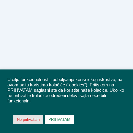
U cilju funkcionalnosti i poboljšanja korisničkog iskustva, na
ovom sajtu koristimo kolačiće ("cookies"). Pritiskom na
PRIHVATAM saglasni ste da koristite naše kolačiće. Ukoliko
ne prihvatite kolačiće određeni delovi sajta neće biti
funkcionalni.
.
Ne prihvatam
PRIHVATAM