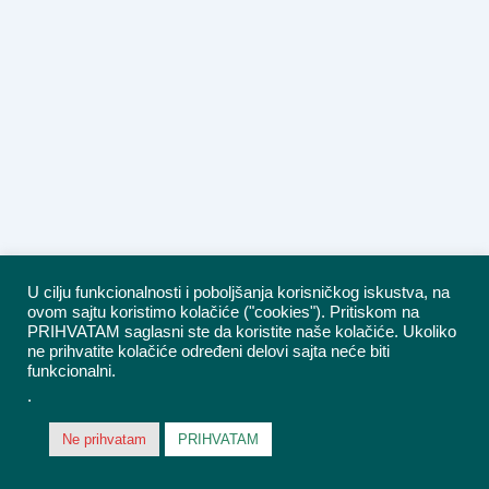
U cilju funkcionalnosti i poboljšanja korisničkog iskustva, na
ovom sajtu koristimo kolačiće ("cookies"). Pritiskom na
PRIHVATAM saglasni ste da koristite naše kolačiće. Ukoliko
ne prihvatite kolačiće određeni delovi sajta neće biti
funkcionalni.
.
Ne prihvatam
PRIHVATAM