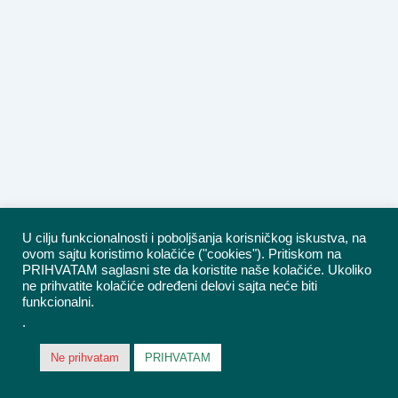
U cilju funkcionalnosti i poboljšanja korisničkog iskustva, na
ovom sajtu koristimo kolačiće ("cookies"). Pritiskom na
PRIHVATAM saglasni ste da koristite naše kolačiće. Ukoliko
ne prihvatite kolačiće određeni delovi sajta neće biti
funkcionalni.
.
Ne prihvatam
PRIHVATAM