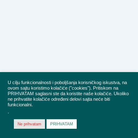
U cilju funkcionalnosti i poboljšanja korisničkog iskustva, na
ovom sajtu koristimo kolačiće ("cookies"). Pritiskom na
PRIHVATAM saglasni ste da koristite naše kolačiće. Ukoliko
ne prihvatite kolačiće određeni delovi sajta neće biti
funkcionalni.
.
Ne prihvatam
PRIHVATAM