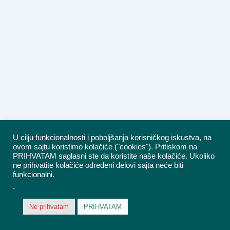
U cilju funkcionalnosti i poboljšanja korisničkog iskustva, na
ovom sajtu koristimo kolačiće ("cookies"). Pritiskom na
PRIHVATAM saglasni ste da koristite naše kolačiće. Ukoliko
ne prihvatite kolačiće određeni delovi sajta neće biti
funkcionalni.
.
Ne prihvatam
PRIHVATAM