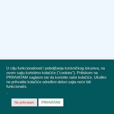
U cilju funkcionalnosti i poboljšanja korisničkog iskustva, na
ovom sajtu koristimo kolačiće ("cookies"). Pritiskom na
PRIHVATAM saglasni ste da koristite naše kolačiće. Ukoliko
ne prihvatite kolačiće određeni delovi sajta neće biti
funkcionalni.
.
Ne prihvatam
PRIHVATAM