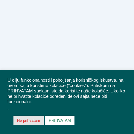
U cilju funkcionalnosti i poboljšanja korisničkog iskustva, na
ovom sajtu koristimo kolačiće ("cookies"). Pritiskom na
PRIHVATAM saglasni ste da koristite naše kolačiće. Ukoliko
ne prihvatite kolačiće određeni delovi sajta neće biti
funkcionalni.
.
Ne prihvatam
PRIHVATAM