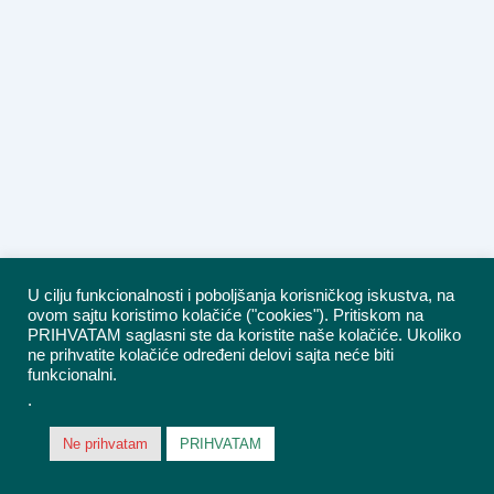
U cilju funkcionalnosti i poboljšanja korisničkog iskustva, na
ovom sajtu koristimo kolačiće ("cookies"). Pritiskom na
PRIHVATAM saglasni ste da koristite naše kolačiće. Ukoliko
ne prihvatite kolačiće određeni delovi sajta neće biti
funkcionalni.
.
Ne prihvatam
PRIHVATAM