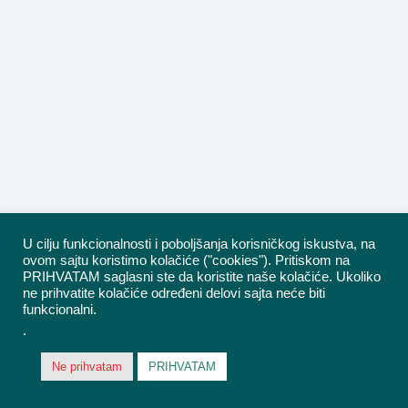
U cilju funkcionalnosti i poboljšanja korisničkog iskustva, na
ovom sajtu koristimo kolačiće ("cookies"). Pritiskom na
PRIHVATAM saglasni ste da koristite naše kolačiće. Ukoliko
ne prihvatite kolačiće određeni delovi sajta neće biti
funkcionalni.
.
Ne prihvatam
PRIHVATAM