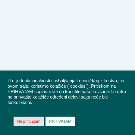
U cilju funkcionalnosti i poboljšanja korisničkog iskustva, na
ovom sajtu koristimo kolačiće ("cookies"). Pritiskom na
PRIHVATAM saglasni ste da koristite naše kolačiće. Ukoliko
ne prihvatite kolačiće određeni delovi sajta neće biti
funkcionalni.
.
Ne prihvatam
PRIHVATAM