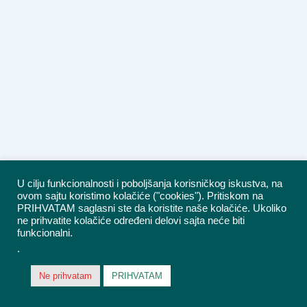
U cilju funkcionalnosti i poboljšanja korisničkog iskustva, na
ovom sajtu koristimo kolačiće ("cookies"). Pritiskom na
PRIHVATAM saglasni ste da koristite naše kolačiće. Ukoliko
ne prihvatite kolačiće određeni delovi sajta neće biti
funkcionalni.
.
Ne prihvatam
PRIHVATAM