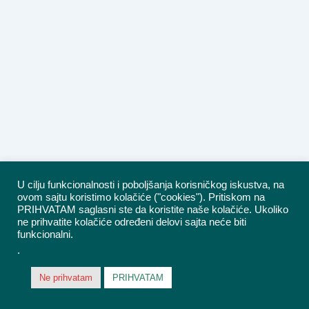
U cilju funkcionalnosti i poboljšanja korisničkog iskustva, na
ovom sajtu koristimo kolačiće ("cookies"). Pritiskom na
PRIHVATAM saglasni ste da koristite naše kolačiće. Ukoliko
ne prihvatite kolačiće određeni delovi sajta neće biti
funkcionalni.
.
Ne prihvatam
PRIHVATAM